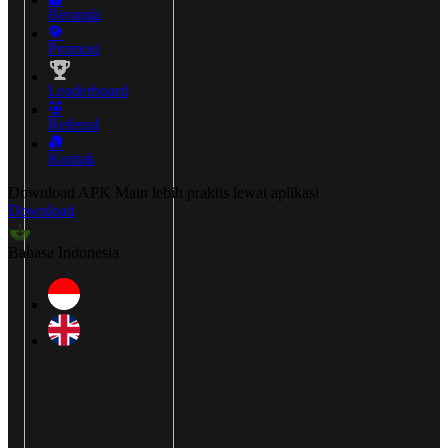
Beranda
Promosi
Leaderboard
Referral
Kontak
Download APK
Main lebih praktis lewat aplikasi
Download
Bahasa Indonesia