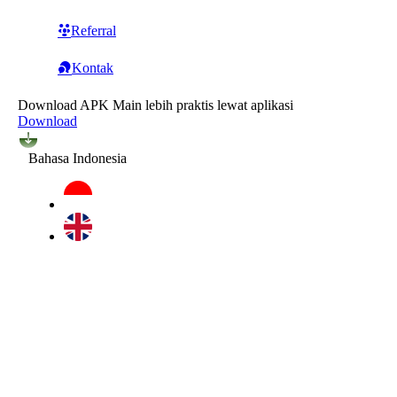
Referral
Kontak
Download APK
Main lebih praktis lewat aplikasi
Download
Bahasa Indonesia