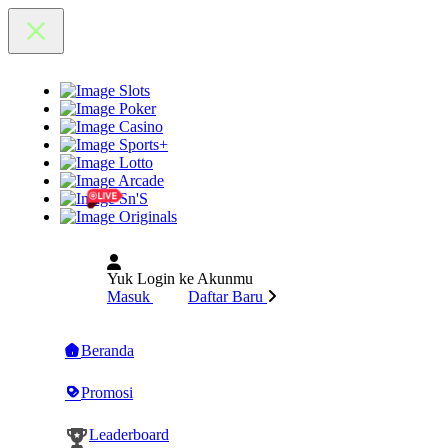
Slots
Poker
Casino
Sports+
Lotto
Arcade
Sn'S
Originals
Yuk Login ke Akunmu
Masuk
Atau
Daftar Baru
Beranda
Promosi
Leaderboard